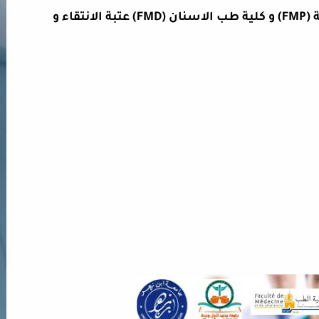
شروط مباراة ولوج كلية الطب و الصيدلة (FMP) و كلية طب الاسنان (FMD) عتبة الانتقاء و