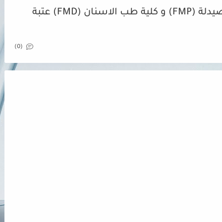
شروط مباراة ولوج كلية الطب و الصيدلة (FMP) و كلية طب الاسنان (FMD) عتبة
(0)