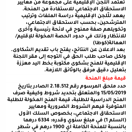
تعتمد اللجن الإقليمية على مجموعة من معايير
الاستحقاق الاجتماعي للاستفادة من المنحة
.
يعهد للّلجن الإقليمية دراسة الملفات وترتيب
المترشحين، بحسب الاستحقاق الاجتماعي،
وتخويلهم صفة ممنوح في لائحة رئيسية وأخرى
للانتظار وذلك في حدود الحصة المخولة للإقليم/
العمالة(كوطا)
بعد الاعلان عن النتائج، يفتح باب تقديم الشكاوى.
ولكل صاحب طلب الحق في التوجه إلى مقر اللجنة
الإقليمية للمنح بشكوى مكتوبة بخط اليد معززة
بتعليل دقيق مرفق بالوثائق اللازمة
.
قيمة مبلغ المنحة
حدد ملحق المرسوم رقم 2.18.512 الصادر بتاريخ
15/05/2019 والمتعلق بتحديد شروط وكيفية صرف
المنح الدراسية للطلبة، قيمة المنح المخولة للطلبة
المتوفرة فيهم الشروط الضرورية ومعايير
الاستحقاق الاجتماعي، بخصوص السلك الأول
(السلم 1) في مبلغ سنوي وقدره: 6334 درهما
بالنسبة للمنحة الكاملة اي 1900 درهم في شطر