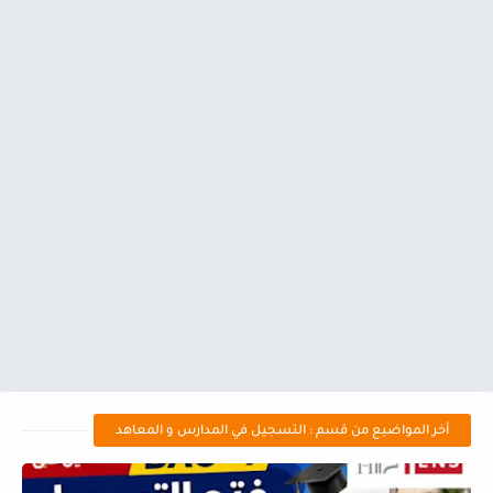
أخر المواضيع من قسم : التسجيل في المدارس و المعاهد