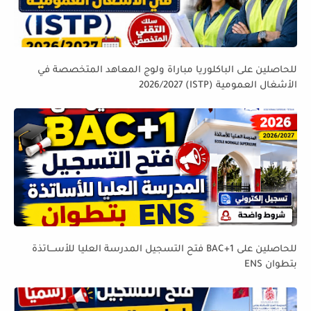
للحاصلين على الباكلوريا مباراة ولوج المعاهد المتخصصة في
الأشغال العمومية (ISTP) 2026/2027
للحاصلين على BAC+1 فتح التسجيل المدرسة العليا للأســـاتذة
بتطوان ENS