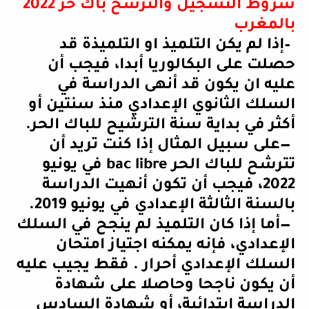
شروط التسجيل والترشح باك حر 2022
بالمغرب
–
‏‏إذا لم ‏يكن التلميذ او التلميذة قد
حصلت على البكالوريا أبدا، فيجب أن
عليه ان يكون قد أنهى الدراسة في
السلك الثانوي الإعدادي منذ سنتين أو
أكثر في بداية سنة الترشيح للباك الحر
.
—
على سبيل المثال إذا كنت تريد أن
‏تترشح للباك الحر
bac libre
في يونيو
2022، فيجب أن تكون أنهيت الدراسة
بالسنة الثالثة الإعدادي في يونيو 2019
.
—
‏أما إذا كان التلميذ لم ينجح في السلك
الإعدادي، فإنه يمكنه اجتياز امتحان
السلك الإعدادي أحرار . فقط يجيب عليه
أن يكون ناجحا وحاصلا على شهادة
الدراسة ابتدائية، أو شهادة السادس