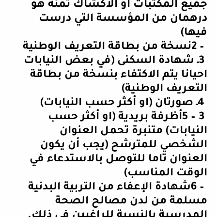
جميع المكتبات او الاكشاك ثمنه هو
درهمان من المؤسسة التي درست
فيها
)
2 –
نسخة من بطاقة التعريف الوطنية
3
ـ شهادة السكنى (في بعض النيابات
احيانا يتم الاكتفاء بنسخة من بطاقة
التعريف الوطنية
)
4
ـ صورتان (او أكثر حسب النيابات
)
5 – 3
أظرفة بريدية (او أكثر حسب
النيابات) متنبرة تحمل العنوان
الشخصي للمترشح (يجب أن يكون
العنوان تاما للتوصل بالاستدعاء في
الوقت المناسب
)
6 –
شهادة الإعفاء من التربية البدنية
مسلمة من لدن مصالح الصحة
المدرسية بالنسبة للراغبين في ذلك
.