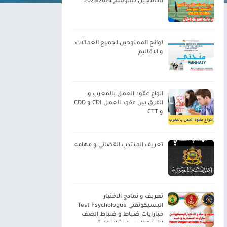
التسجيل للموسم 2023/2024
لوائح الممنوحين لجميع العمالات
و الاقاليم
انواع عقود العمل بالمغرب و
الفرق بين عقود العمل CDI و CDD
و CTT
تعريف المنتدب القضائي و مهامه
تعريف و نمادج الاختبار
البسيكوتقني Test Psychologue
مبارايات ضباط و ضباط الصف
القوات المسلحة الملكية