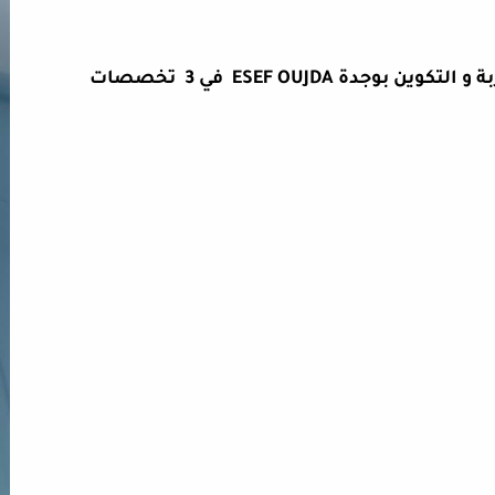
فتح التسجيل لولوج المدرسة العليا للتربة و التكوين بوجدة ESEF OUJDA في 3 تخصصات