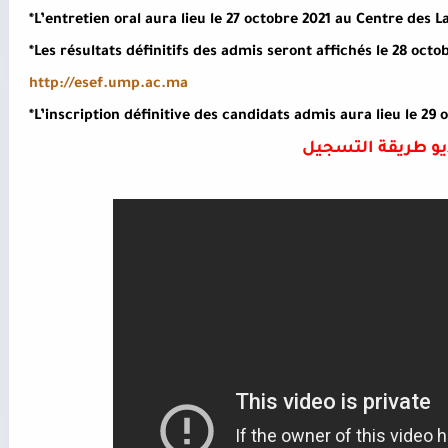
*L’entretien oral aura lieu le 27 octobre 2021 au Centre des
*Les résultats définitifs des admis seront affichés le 28 octo
http://esef.ump.ac.ma
*L’inscription définitive des candidats admis aura lieu le 29 
و طريقة التسجيل