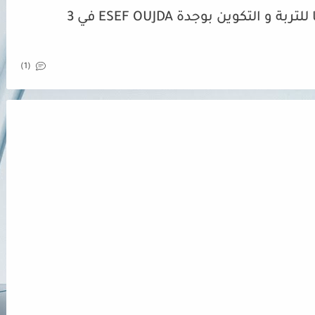
فتح التسجيل لولوج المدرسة العليا للتربة و التكوين بوجدة ESEF OUJDA في 3
(1)