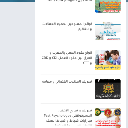
التسجيل للموسم 2023/2024
لوائح الممنوحين لجميع العمالات
و الاقاليم
انواع عقود العمل بالمغرب و
الفرق بين عقود العمل CDI و CDD
و CTT
تعريف المنتدب القضائي و مهامه
تعريف و نمادج الاختبار
البسيكوتقني Test Psychologue
مبارايات ضباط و ضباط الصف
القوات المسلحة الملكية