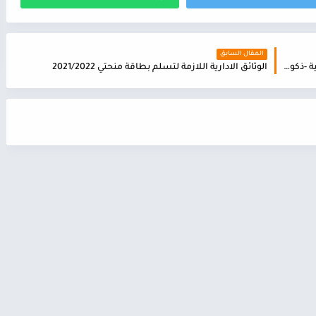
المقال السابق
عاجل اعلان مباراة ولوج سلك تكوين التلاميذ المخازنية -ذكور وإناث- برسم سنة 2022
الوثائق الادارية اللازمة لتسلم بطاقة منحتي 2021/2022