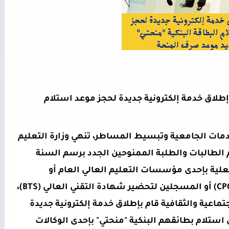
الرباط، الأربعاء 19 يناير 2022 : بلاغ بشأن إطلاق خدمة إلكترونية جديدة لحجز موعد استلام 
في إطار سياستها الرامية إلى رقمنة الخدمات الجامعية وتبسيط المساطر، تنهي وزارة التعليم 
العالي والبحث العلمي والابتكار إلى عموم الطالبات والطلبة الممنوحين الجدد برسم السنة 
الجامعية 2021-2022 والمسجلين بصفة فعلية بإحدى مؤسسات التعليم العالي العام أو 
بالأقسام التحضيرية للمدارس العليا (CPGE) أو المسجلين لتحضير شهادة التقني العالي (BTS)، 
أن المكتب الوطني للأعمال الجامعية الاجتماعية والثقافية قام بإطلاق خدمة إلكترونية جديدة 
لتمكين الممنوحين من اختيار تاريخ ومكان استلام بطائقهم البنكية "منحتي" بإحدى الوكالات 