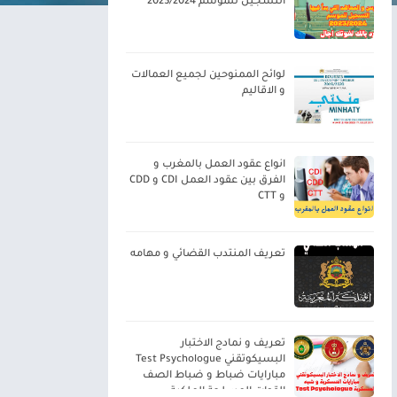
التسجيل للموسم 2023/2024
لوائح الممنوحين لجميع العمالات
و الاقاليم
انواع عقود العمل بالمغرب و
الفرق بين عقود العمل CDI و CDD
و CTT
تعريف المنتدب القضائي و مهامه
تعريف و نمادج الاختبار
البسيكوتقني Test Psychologue
مبارايات ضباط و ضباط الصف
القوات المسلحة الملكية