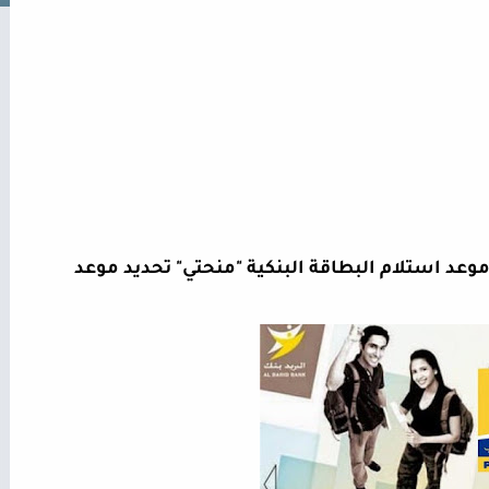
عاجل إطلاق خدمة إلكترونية جديدة لحجز موعد استلام البطاقة البنكية "منحتي" تحديد موعد 