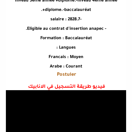
niveau 5ème année +diplome.-niveau 4ème année
+diplome.-baccalauréat.
-salaire : 2828.7
- Eligible au contrat d'insertion anapec.
Formation : Baccalauréat
Langues :
Francais : Moyen
Arabe : Courant
Postuler
فيديو طريقة التسجيل في الانابيك