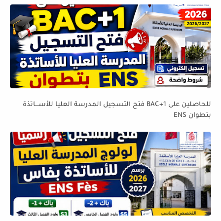
للحاصلين على BAC+1 فتح التسجيل المدرسة العليا للأســـاتذة
بتطوان ENS