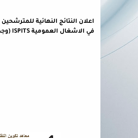
اعلان النتائج النهائية للمترشحي
في الاشغال العمومية ISPITS (وجدة-اكادير-مراكش-فاس)2023/2024