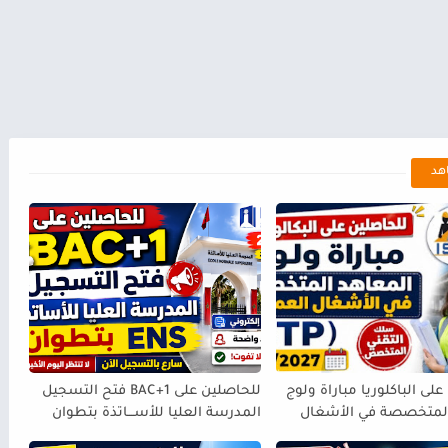
هد
لى الباكلوريا مباراة ولوج
للحاصلين على BAC+1 فتح التسجيل
المتخصصة في الأشغال
المدرسة العليا للأســـاتذة بتطوان
IST
ENS