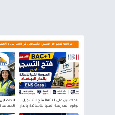
أخر المواضيع من قسم : التسجيل في المدارس و المعا
للحاصلين على BAC+1 فتح التسجيل
للحاصلين ع
لولوج المدرسة العليا للأساتذة بالدار
المعاهد 
البيضاء ENS Casa2026/2027
العمومية (P) 2026/2027