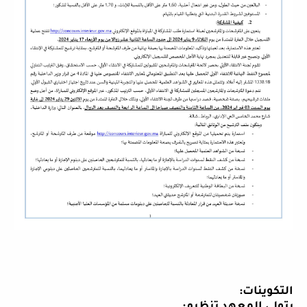
ا
لتكوينات
: