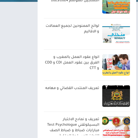
التسجيل للموسم 2023/2024
لوائح الممنوحين لجميع العمالات
و الاقاليم
انواع عقود العمل بالمغرب و
الفرق بين عقود العمل CDI و CDD
و CTT
تعريف المنتدب القضائي و مهامه
تعريف و نمادج الاختبار
البسيكوتقني Test Psychologue
مبارايات ضباط و ضباط الصف
القوات المسلحة الملكية