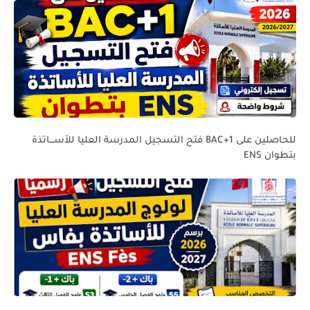
للحاصلين على BAC+1 فتح التسجيل المدرسة العليا للأســـاتذة
بتطوان ENS