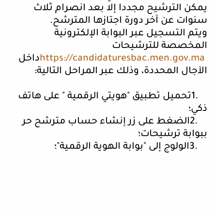
يمكن الترشيح مجددا إلا بعد انصرام ثلاث
سنوات عن آخر دورة اجتازها المترشح
.
ويتم التسجيل عبر البوابة الإلكترونية
المخصصة للترشيحات
https://candidaturesbac.men.gov.ma
داخل
الآجال المحددة، وذلك عبر المراحل التالية
:
1.
تحميل تطبيق "هويتي الرقمية " على هاتف
ذكي؛
2.
الضغط على زر إنشاء حساب مترشح حر
ببوابة ترشيحات؛
3.
الولوج إلى "بوابة الهوية الرقمية"؛