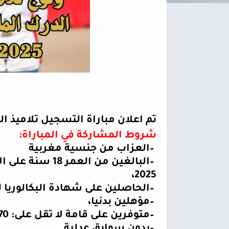
تم اعلان مباراة التسجيل تلاميذ الدرك
شروط المشاركة في المباراة
:
–
العزاب من جنسية مغربية
–
2025،
–
الحاصلين على شهادة البكالوريا لسنة 2025 أو 2024 في جمي
–
مؤهلين بدنيا،
–
متوفرين على قامة لا تقل على: 1,70 م بالنسبة للذكور، و 1,68 م بالنسبة للإناث،