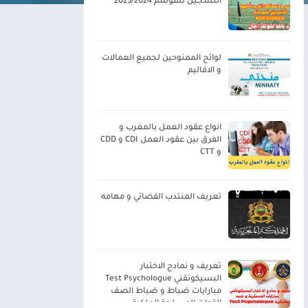
التسجيل للموسم 2023/2024
لوائح الممنوحين لجميع العمالات
و الاقاليم
انواع عقود العمل بالمغرب و
الفرق بين عقود العمل CDI و CDD
و CTT
تعريف المنتدب القضائي و مهامه
تعريف و نمادج الاختبار
البسيكوتقني Test Psychologue
مبارايات ضباط و ضباط الصف
القوات المسلحة الملكية