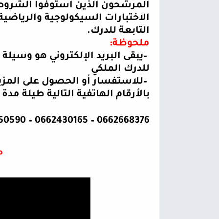
المرشحون الذين استوفوا الشروط 
الاختبارات السيكولوجية والرياضية
التابعة للدرك
.
ملحوظة
:
–
يبقى البريد الإلكتروني هو وسيلة
للدرك الملكي
–
للاستفسار أو الحصول على المزي
بالأرقام الهاتفية التالية طيلة مد
0662668376 – 0662430165 – 0662550590 – 0664209572
ط