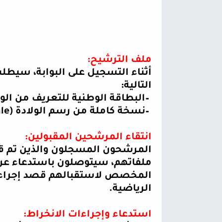
ملف الترشيح
:
أثناء التسجيل على البوابة، سيطل
التالية
:
–
البطاقة الوطنية للتعريف من الو
–
نسخة كاملة من رسم الولادة
ale)
انتقاء المرشحين المقبولين
:
المرشحون المسجلون والذين تم قب
ملفاتهم، سيتوصلون باستدعاء عن طر
المخصص لاستقبالهم قصد إجراء ا
الرياضية
.
استدعاء وإجراءات الانخراط
: