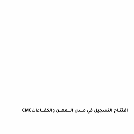
افـتتــاح التسجيل في مــــدن الــــمهـــن والكفــــاءات
CMC