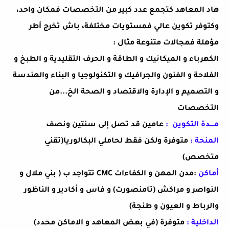
هاد المعاهد كتجمع عدد كبير من التخصصات فمكان واحد،
وكتوفر تكوين عالي فمستويات مختلفة، باش تخرج أطر
مؤهلة فمجالات متنوعة مثال
:
الكهرباء و الميكانيك و الطاقة و الحرف التقليدية و الطبخ و
الفلاحة و الفنون والجرافيك و التكنولوجيا و البناء والهندسة
و التصميم و الإدارة والاقتصاد و الصحة الخ...من
التخصصات
مــــدة التكوين
:
عامين قد تصل إلى سنتين ونصف
المنحة :
متوفرة ولكن فقط لحاملي البكالوريا(تقني
متخصص)
أماكن
CMC مدن المهن و الكفاءات:
تتواجد ب ( بني ملال و
النواصر و مراكش (تامنصورت) و فاس و أكادير و الناظور
والرباط و العيون و طنجة
(
الداخلية :
متوفرة
(في بعض المعاهد و الاماكن محدد)