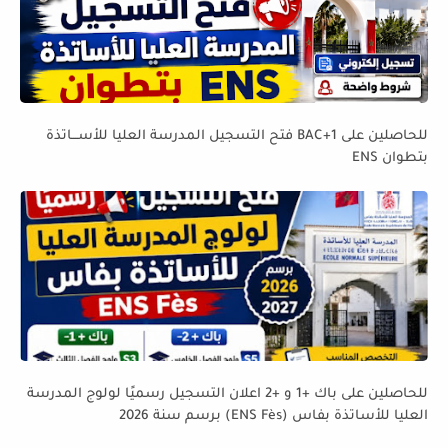
للحاصلين على BAC+1 فتح التسجيل المدرسة العليا للأســـاتذة
بتطوان ENS
للحاصلين على باك +1 و +2 اعلان التسجيل رسميًا لولوج المدرسة
العليا للأساتذة بفاس (ENS Fès) برسم سنة 2026