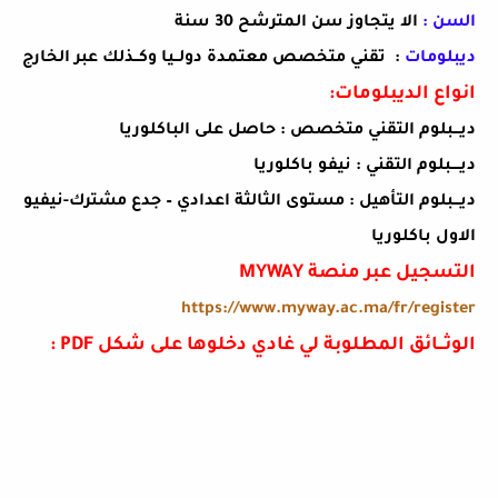
السن :
الا يتجاوز سن المترشح 30 سنة
ديبلومات
تقني متخصص :
معتمدة دولــيا وكــذلك عبر الخارج
انواع الديبلومات
:
ديـــبلوم التقني متخصص : حاصل على الباكلوريا
ديــــبلوم التقني : نيفو باكلوريا
ديـــبلوم التأهيل : مستوى الثالثة اعدادي – جدع مشترك-نيفيو
الاول باكلوريا
التسجيل
عبر منصة
MYWAY
https://www.myway.ac.ma/fr/register
الوثـــائق المطلوبة لي غادي دخلوها على شكل
PDF
: