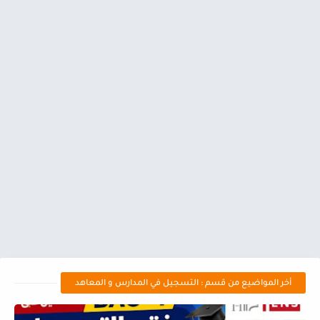
أخر المواضيع من قسم : التسجيل في المدارس و المعاهد