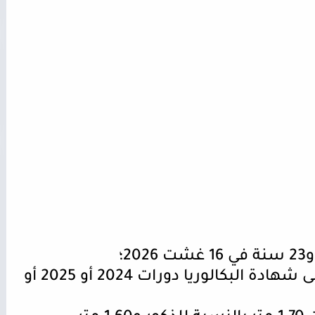
أن يكون المترشح(ة) حاصلا على شهادة البكالوريا دورات 2024 أو 2025 أو