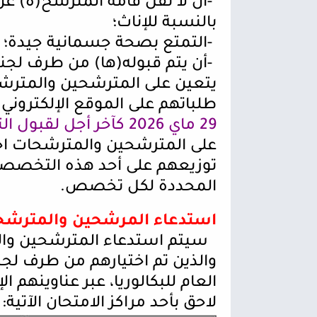
-
بالنسبة للإناث؛
-
التمتع بصحة جسمانية جيدة؛
-
أن يتم قبوله(ها) من طرف لجنة 
يتعين على المترشحين والمتر
طلباتهم على الموقع الإلكتروني
29 ماي 2026 كآخر أجل لقبول الترشيحات
على المترشحين والمترشحات اخ
توزيعهم على أحد هذه التخصصا
المحددة لكل تخصص
.
استدعاء المرشحين والمترشح
سيتم استدعاء المترشحين وا
والذين تم اختيارهم من طرف لجنة 
العام للبكالوريا، عبر عناوينهم ا
لاحق بأحد مراكز الامتحان الآتية
: