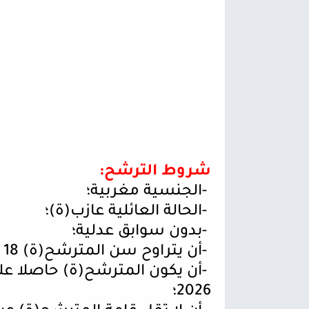
شروط الترشح
:
-
الجنسية مغربية؛
-
الحالة العائلية عازب(ة)؛
-
بدون سوابق عدلية؛
-
أن يتراوح سن المترشح(ة) 18 و23 سنة في 16 غشت 2026؛
-
2026؛