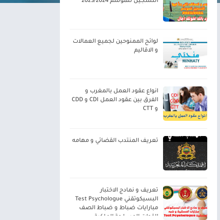
التسجيل للموسم 2023/2024
لوائح الممنوحين لجميع العمالات
و الاقاليم
انواع عقود العمل بالمغرب و
الفرق بين عقود العمل CDI و CDD
و CTT
تعريف المنتدب القضائي و مهامه
تعريف و نمادج الاختبار
البسيكوتقني Test Psychologue
مبارايات ضباط و ضباط الصف
القوات المسلحة الملكية