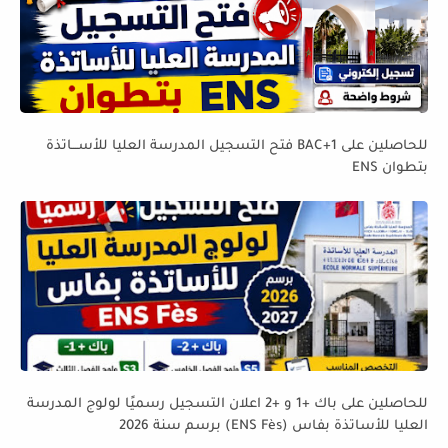
للحاصلين على BAC+1 فتح التسجيل المدرسة العليا للأســـاتذة
بتطوان ENS
للحاصلين على باك +1 و +2 اعلان التسجيل رسميًا لولوج المدرسة
العليا للأساتذة بفاس (ENS Fès) برسم سنة 2026